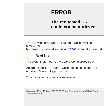
8618664173525
وي تشات
وي تشات
قمة