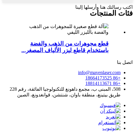
اكتب رسالتك هنا وأرسلها إلينا
فئات المنتجات
قطع مجوهرات من الذهب والفضة
باستخدام قاطع ليزر الألياف المصغر...
اتصل بنا
info@mavenlaser.com
+86 18664173525
+86 18814113671
508، المبنى ب، مجمع داهونغ للتكنولوجيا الفائقة، رقم 228
طريق بيتينغ، منطقة باوان، شنتشن، قوانغدونغ، الصين