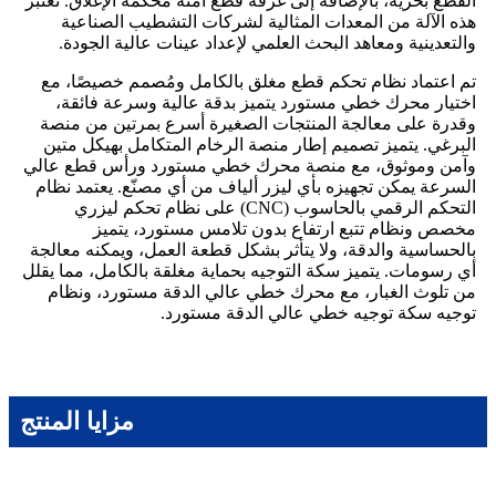
القطع بحرية، بالإضافة إلى غرفة قطع آمنة محكمة الإغلاق. تُعتبر
هذه الآلة من المعدات المثالية لشركات التشطيب الصناعية
والتعدينية ومعاهد البحث العلمي لإعداد عينات عالية الجودة.
تم اعتماد نظام تحكم قطع مغلق بالكامل ومُصمم خصيصًا، مع
اختيار محرك خطي مستورد يتميز بدقة عالية وسرعة فائقة،
وقدرة على معالجة المنتجات الصغيرة أسرع بمرتين من منصة
البرغي. يتميز تصميم إطار منصة الرخام المتكامل بهيكل متين
وآمن وموثوق، مع منصة محرك خطي مستورد ورأس قطع عالي
السرعة يمكن تجهيزه بأي ليزر ألياف من أي مصنّع. يعتمد نظام
التحكم الرقمي بالحاسوب (CNC) على نظام تحكم ليزري
مخصص ونظام تتبع ارتفاع بدون تلامس مستورد، يتميز
بالحساسية والدقة، ولا يتأثر بشكل قطعة العمل، ويمكنه معالجة
أي رسومات. يتميز سكة التوجيه بحماية مغلقة بالكامل، مما يقلل
من تلوث الغبار، مع محرك خطي عالي الدقة مستورد، ونظام
توجيه سكة توجيه خطي عالي الدقة مستورد.
مزايا المنتج