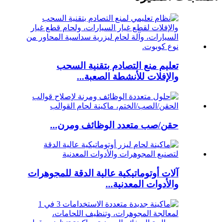
تعليم منع التصادم بتقنية السحب
والإفلات للأنشطة الصعبة...
حقن/صب متعدد الوظائف ومرن...
آلات أوتوماتيكية عالية الدقة للمجوهرات
والأدوات المعدنية...